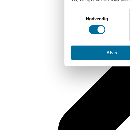
Samtykkevalg
Nødvendig
Afvis