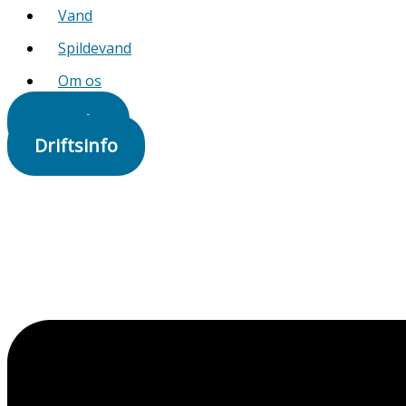
Vand
Spildevand
Om os
Kontakt
Driftsinfo