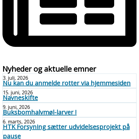
Nyheder og aktuelle emner
3. juli, 2026
Nu kan du anmelde rotter via hjemmesiden
15. juni, 2026
Navneskifte
9. juni, 2026
Buksbomhalvmøl-larver !
6. marts, 2026
HTK Forsyning sætter udvidelsesprojekt på
pause