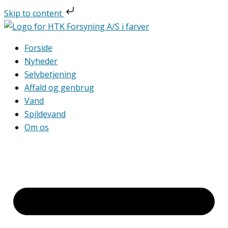
Gå
Skip to content
til
indholdet
Forside
Nyheder
Selvbetjening
Affald og genbrug
Vand
Spildevand
Om os